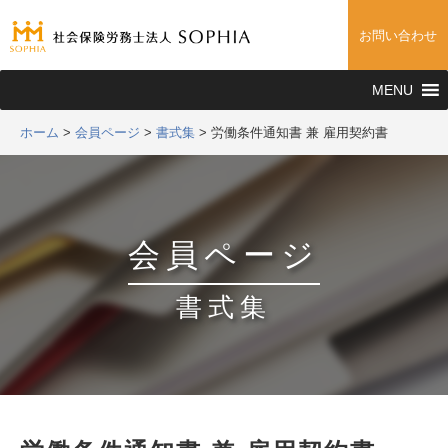
お問い合わせ
MENU
ホーム
>
会員ページ
>
書式集
>
労働条件通知書 兼 雇用契約書
会員ページ
書式集