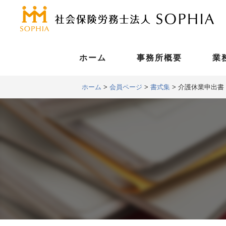
ホーム
事務所概要
業
ホーム
>
会員ページ
>
書式集
>
介護休業申出書