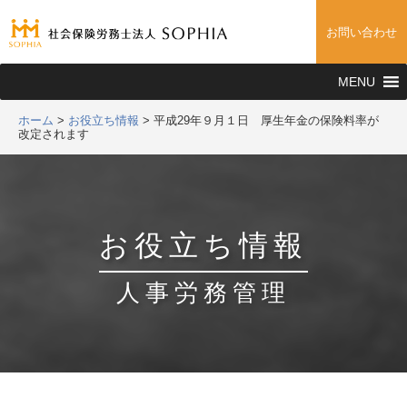
お問い合わせ
MENU
ホーム
>
お役立ち情報
>
平成29年９⽉１⽇ 厚生年金の保険料率が
改定されます
お役立ち情報
人事労務管理