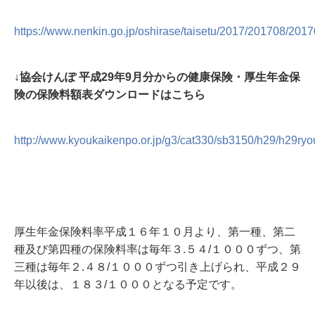
https://www.nenkin.go.jp/oshirase/taisetu/2017/201708/201
↓協会けんぽ 平成29年9月分からの健康保険・厚生年金保
険の保険料額表ダウンロードはこちら
http://www.kyoukaikenpo.or.jp/g3/cat330/sb3150/h29/h29r
厚生年金保険料率平成１６年１０月より、第一種、第二
種及び第四種の保険料率は毎年３.５４/１０００ずつ、第
三種は毎年２.４８/１０００ずつ引き上げられ、平成２９
年以後は、１８３/１０００となる予定です。