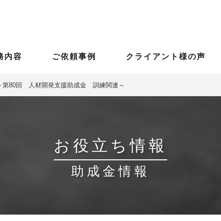
務内容
ご依頼事例
クライアント様の声
 ～第80回 人材開発支援助成金 訓練関連～
お役立ち情報
助成金情報